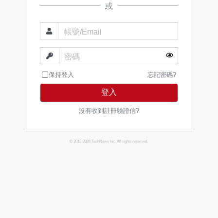
或
帳號/Email
密碼
保持登入
忘記密碼?
登入
沒有收到註冊驗證信?
© 2013-2026 TechNews Inc. All rights reserved.