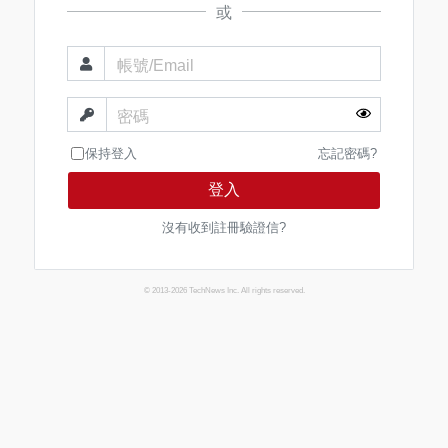
或
帳號/Email
密碼
保持登入
忘記密碼?
登入
沒有收到註冊驗證信?
© 2013-2026 TechNews Inc. All rights reserved.