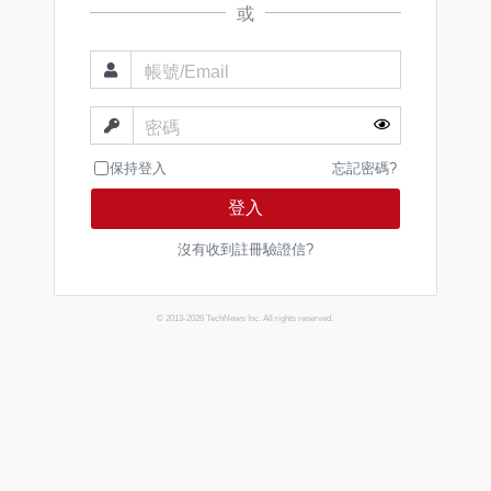
或
帳號/Email
密碼
保持登入
忘記密碼?
登入
沒有收到註冊驗證信?
© 2013-2026 TechNews Inc. All rights reserved.