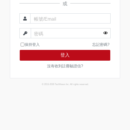
或
帳號/Email
密碼
保持登入
忘記密碼?
登入
沒有收到註冊驗證信?
© 2013-2026 TechNews Inc. All rights reserved.