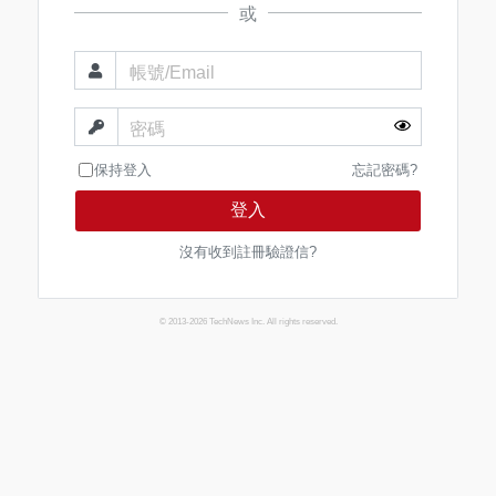
或
帳號/Email
密碼
保持登入
忘記密碼?
登入
沒有收到註冊驗證信?
© 2013-2026 TechNews Inc. All rights reserved.