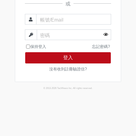
或
帳號/Email
密碼
保持登入
忘記密碼?
登入
沒有收到註冊驗證信?
© 2013-2026 TechNews Inc. All rights reserved.