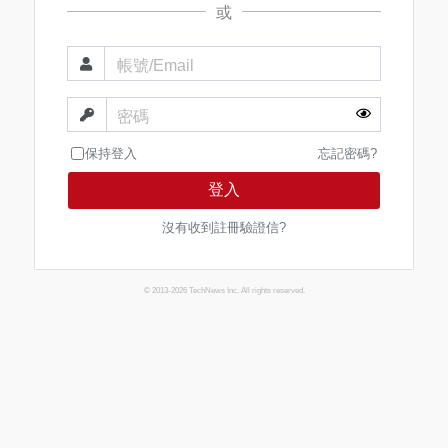
或
帳號/Email
密碼
保持登入
忘記密碼?
登入
沒有收到註冊驗證信?
© 2013-2026 TechNews Inc. All rights reserved.