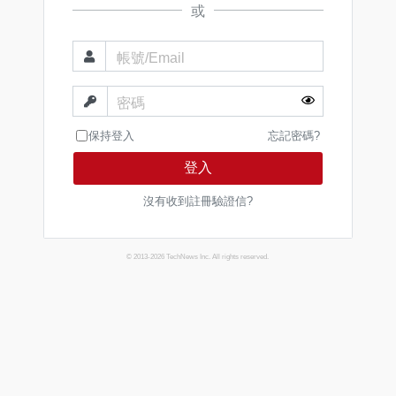
或
帳號/Email
密碼
保持登入
忘記密碼?
登入
沒有收到註冊驗證信?
© 2013-2026 TechNews Inc. All rights reserved.