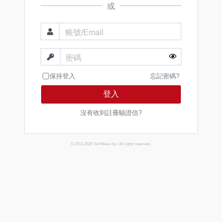
或
帳號/Email
密碼
保持登入
忘記密碼?
登入
沒有收到註冊驗證信?
© 2013-2026 TechNews Inc. All rights reserved.