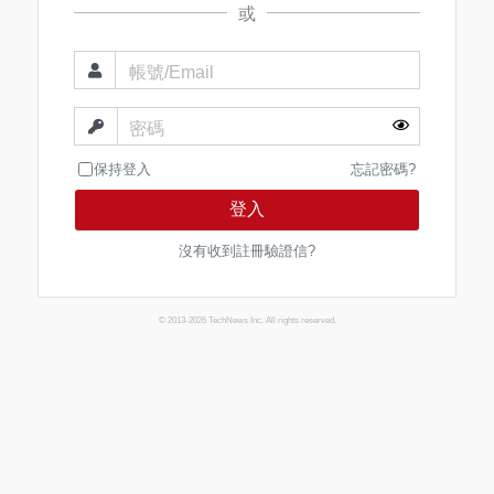
或
帳號/Email
密碼
保持登入
忘記密碼?
登入
沒有收到註冊驗證信?
© 2013-2026 TechNews Inc. All rights reserved.