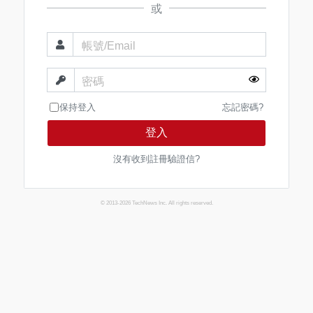
或
帳號/Email
密碼
保持登入
忘記密碼?
登入
沒有收到註冊驗證信?
© 2013-2026 TechNews Inc. All rights reserved.