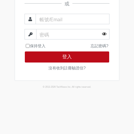
或
帳號/Email
密碼
保持登入
忘記密碼?
登入
沒有收到註冊驗證信?
© 2013-2026 TechNews Inc. All rights reserved.