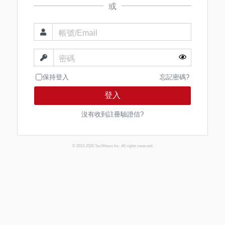
或
帳號/Email
密碼
保持登入
忘記密碼?
登入
沒有收到註冊驗證信?
© 2013-2026 TechNews Inc. All rights reserved.