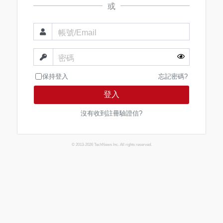
或
帳號/Email
密碼
保持登入
忘記密碼?
登入
沒有收到註冊驗證信?
© 2013-2026 TechNews Inc. All rights reserved.