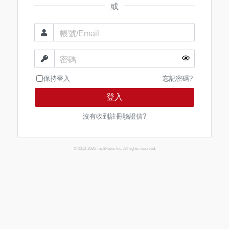
或
帳號/Email
密碼
保持登入
忘記密碼?
登入
沒有收到註冊驗證信?
© 2013-2026 TechNews Inc. All rights reserved.