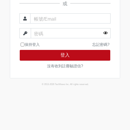
或
帳號/Email
密碼
保持登入
忘記密碼?
登入
沒有收到註冊驗證信?
© 2013-2026 TechNews Inc. All rights reserved.