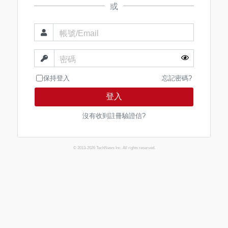
或
帳號/Email
密碼
保持登入
忘記密碼?
登入
沒有收到註冊驗證信?
© 2013-2026 TechNews Inc. All rights reserved.