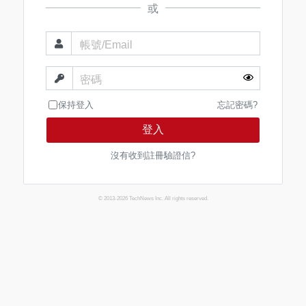
或
帳號/Email
密碼
保持登入
忘記密碼?
登入
沒有收到註冊驗證信?
© 2013-2026 TechNews Inc. All rights reserved.