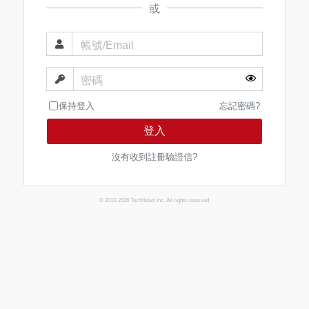
或
帳號/Email
密碼
保持登入
忘記密碼?
登入
沒有收到註冊驗證信?
© 2013-2026 TechNews Inc. All rights reserved.