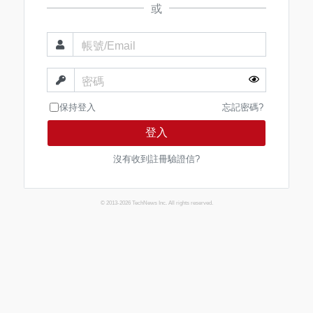
或
帳號/Email
密碼
保持登入
忘記密碼?
登入
沒有收到註冊驗證信?
© 2013-2026 TechNews Inc. All rights reserved.