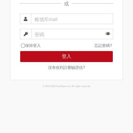
或
帳號/Email
密碼
保持登入
忘記密碼?
登入
沒有收到註冊驗證信?
© 2013-2026 TechNews Inc. All rights reserved.