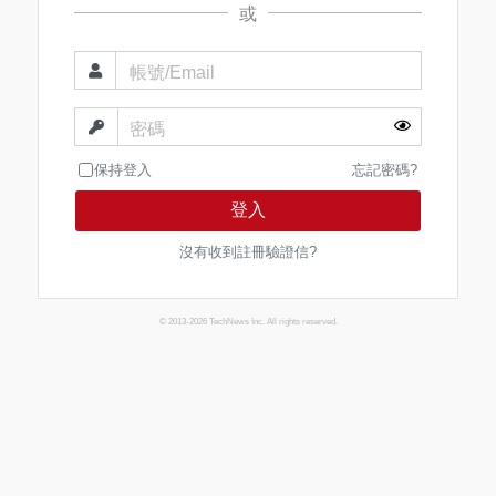
或
帳號/Email
密碼
保持登入
忘記密碼?
登入
沒有收到註冊驗證信?
© 2013-2026 TechNews Inc. All rights reserved.