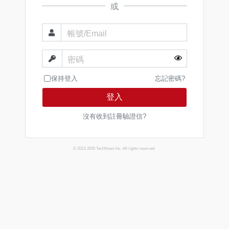
或
帳號/Email
密碼
保持登入
忘記密碼?
登入
沒有收到註冊驗證信?
© 2013-2026 TechNews Inc. All rights reserved.