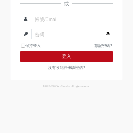
或
帳號/Email
密碼
保持登入
忘記密碼?
登入
沒有收到註冊驗證信?
© 2013-2026 TechNews Inc. All rights reserved.