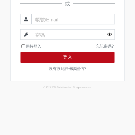
或
帳號/Email
密碼
保持登入
忘記密碼?
登入
沒有收到註冊驗證信?
© 2013-2026 TechNews Inc. All rights reserved.