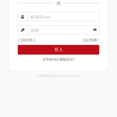
或
帳號/Email
密碼
保持登入
忘記密碼?
登入
沒有收到註冊驗證信?
© 2013-2026 TechNews Inc. All rights reserved.