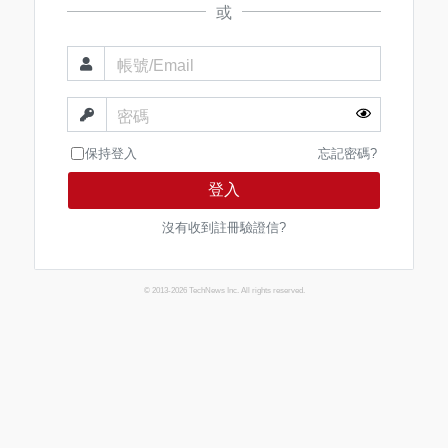
或
帳號/Email
密碼
保持登入
忘記密碼?
登入
沒有收到註冊驗證信?
© 2013-2026 TechNews Inc. All rights reserved.