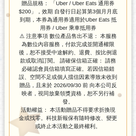
贈品規格： 「Uber / Uber Eats 通用券
$200」，效期 自發行日起算第3個月月底
到期，本券為通用券適用於Uber Eats 抵
用券 / Uber 乘車抵用券
⚠️ 注意事項 數位產品售出不退： 本服務
為數位內容服務，付款完成並開通權限
後，恕不接受中途解約、退費、按比例退
款或取消訂閱。 請確保信箱正確： 請務
必確認會員信箱填寫正確。若因信箱錯
誤、空間不足或個人擋信因素導致未收到
贈品，且未於 2026/09/30 前 向本公司反
映者，視同放棄領獎資格，恕不另行補
發。
活動權益： 本活動贈品不得要求折換現
金或找零。科技新報保有隨時修改、變更
或終止本活動之最終權利。