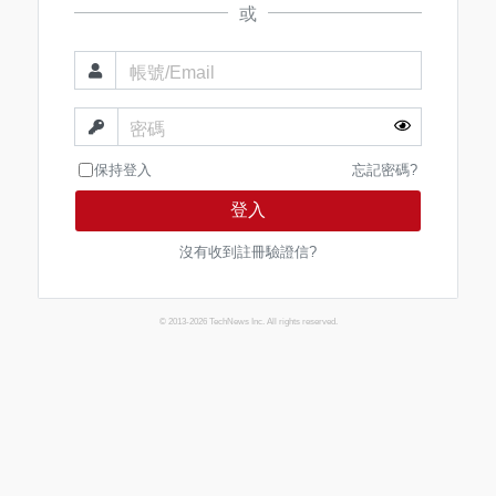
或
帳號/Email
密碼
保持登入
忘記密碼?
登入
沒有收到註冊驗證信?
© 2013-2026 TechNews Inc. All rights reserved.