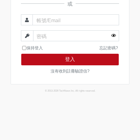
或
帳號/Email
密碼
保持登入
忘記密碼?
登入
沒有收到註冊驗證信?
© 2013-2026 TechNews Inc. All rights reserved.