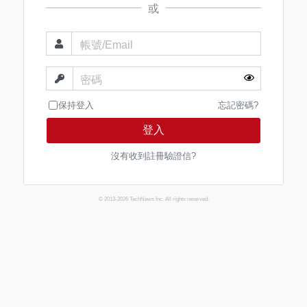
或
帳號/Email
密碼
保持登入
忘記密碼?
登入
沒有收到註冊驗證信?
© 2013-2026 TechNews Inc. All rights reserved.