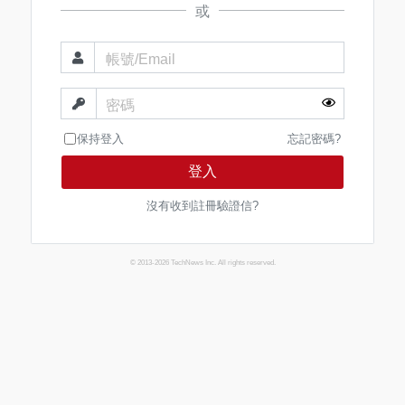
或
帳號/Email
密碼
保持登入
忘記密碼?
登入
沒有收到註冊驗證信?
© 2013-2026 TechNews Inc. All rights reserved.