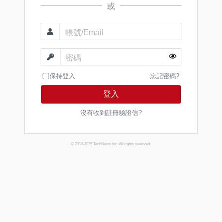
或
帳號/Email
密碼
保持登入
忘記密碼?
登入
沒有收到註冊驗證信?
© 2013-2026 TechNews Inc. All rights reserved.