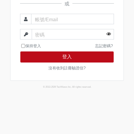
或
帳號/Email
密碼
保持登入
忘記密碼?
登入
沒有收到註冊驗證信?
© 2013-2026 TechNews Inc. All rights reserved.