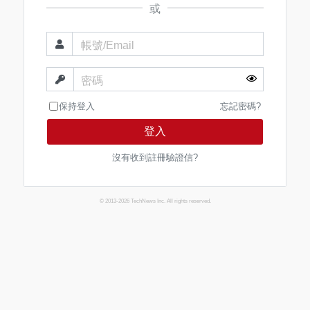
或
帳號/Email
密碼
保持登入
忘記密碼?
登入
沒有收到註冊驗證信?
© 2013-2026 TechNews Inc. All rights reserved.