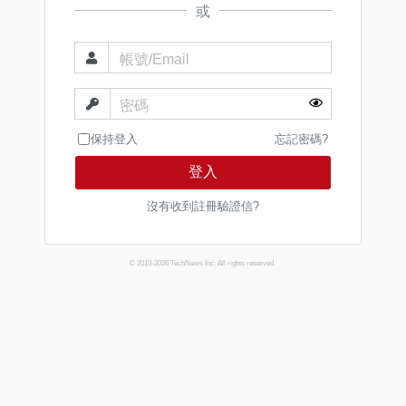
或
帳號/Email
密碼
保持登入
忘記密碼?
登入
沒有收到註冊驗證信?
© 2013-2026 TechNews Inc. All rights reserved.