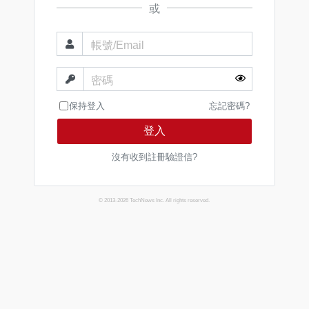
或
帳號/Email
密碼
保持登入
忘記密碼?
登入
沒有收到註冊驗證信?
© 2013-2026 TechNews Inc. All rights reserved.