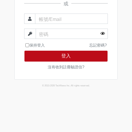
或
帳號/Email
密碼
保持登入
忘記密碼?
登入
沒有收到註冊驗證信?
© 2013-2026 TechNews Inc. All rights reserved.