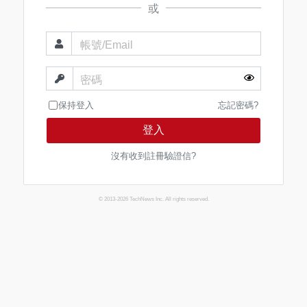
或
帳號/Email
密碼
保持登入
忘記密碼?
登入
沒有收到註冊驗證信?
© 2013-2026 TechNews Inc. All rights reserved.