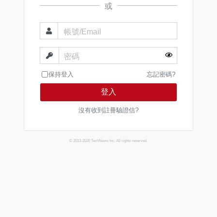
或
帳號/Email
密碼
保持登入
忘記密碼?
登入
沒有收到註冊驗證信?
© 2013-2026 TechNews Inc. All rights reserved.