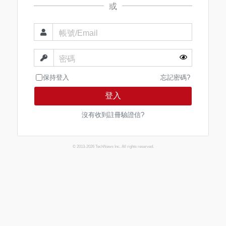
或
帳號/Email
密碼
保持登入
忘記密碼?
登入
沒有收到註冊驗證信?
© 2013-2026 TechNews Inc. All rights reserved.