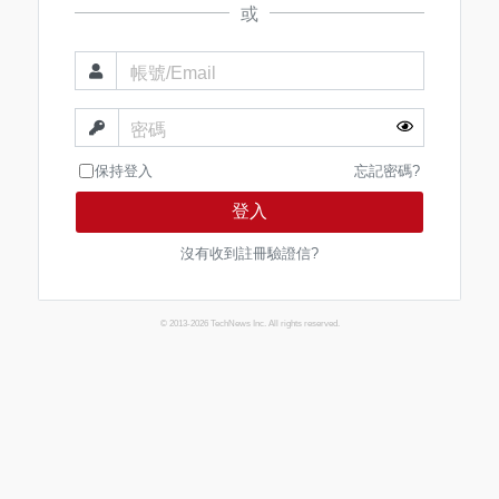
或
帳號/Email
密碼
保持登入
忘記密碼?
登入
沒有收到註冊驗證信?
© 2013-2026 TechNews Inc. All rights reserved.