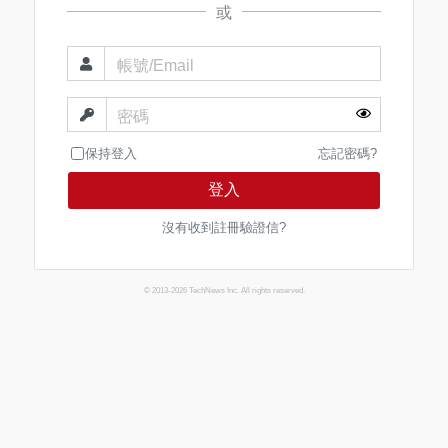
或
帳號/Email
密碼
保持登入
忘記密碼?
登入
沒有收到註冊驗證信?
© 2013-2026 TechNews Inc. All rights reserved.