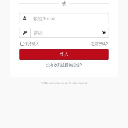
或
帳號/Email
密碼
保持登入
忘記密碼?
登入
沒有收到註冊驗證信?
© 2013-2026 TechNews Inc. All rights reserved.