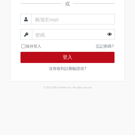
或
帳號/Email
密碼
保持登入
忘記密碼?
登入
沒有收到註冊驗證信?
© 2013-2026 TechNews Inc. All rights reserved.