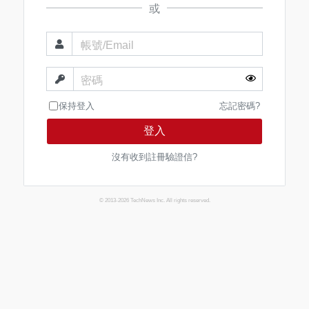
或
帳號/Email
密碼
保持登入
忘記密碼?
登入
沒有收到註冊驗證信?
© 2013-2026 TechNews Inc. All rights reserved.