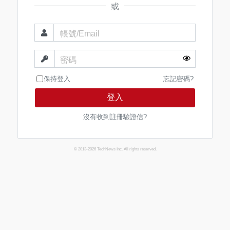
或
帳號/Email
密碼
保持登入
忘記密碼?
登入
沒有收到註冊驗證信?
© 2013-2026 TechNews Inc. All rights reserved.