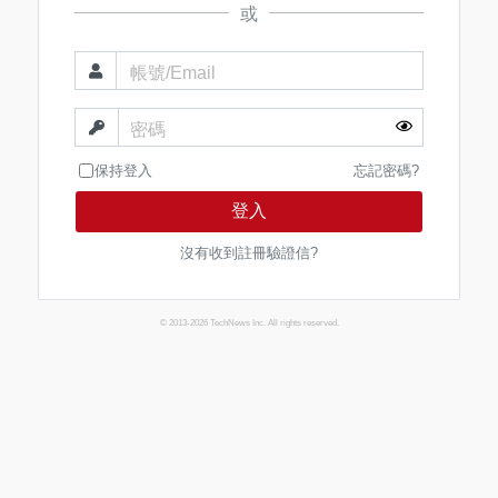
或
帳號/Email
密碼
保持登入
忘記密碼?
登入
沒有收到註冊驗證信?
© 2013-2026 TechNews Inc. All rights reserved.