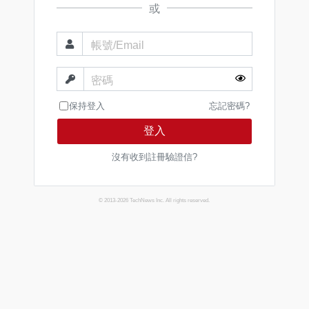
或
帳號/Email
密碼
保持登入
忘記密碼?
登入
沒有收到註冊驗證信?
© 2013-2026 TechNews Inc. All rights reserved.