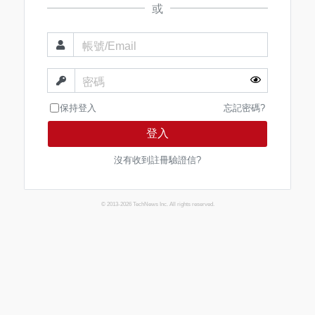
或
帳號/Email
密碼
保持登入
忘記密碼?
登入
沒有收到註冊驗證信?
© 2013-2026 TechNews Inc. All rights reserved.